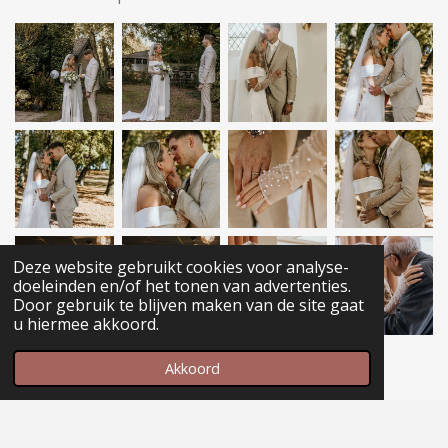
Deze website gebruikt cookies voor analyse-
doeleinden en/of het tonen van advertenties.
Door gebruik te blijven maken van de site gaat
u hiermee akkoord.
1
2
3
4
5
Akkoord
Terug naar bruiloft