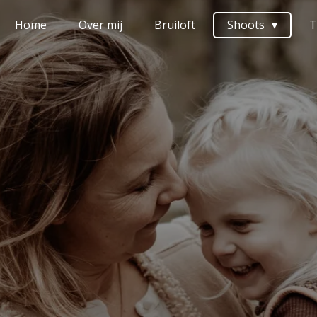
Home
Over mij
Bruiloft
Shoots
T