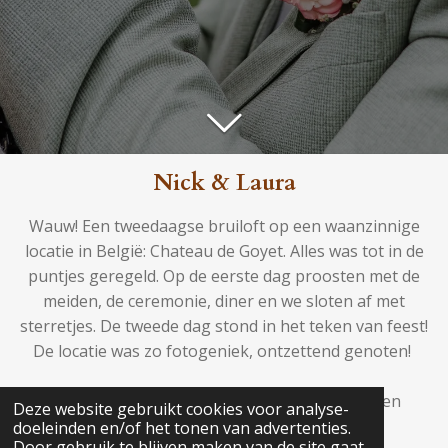
Nick & Laura
Wauw! Een tweedaagse bruiloft op een waanzinnige
locatie in België: Chateau de Goyet. Alles was tot in de
puntjes geregeld. Op de eerste dag proosten met de
meiden, de ceremonie, diner en we sloten af met
sterretjes. De tweede dag stond in het teken van feest!
De locatie was zo fotogeniek, ontzettend genoten!
TIP: Klik op de foto's om de hele beelden te zien
Deze website gebruikt cookies voor analyse-
doeleinden en/of het tonen van advertenties.
Door gebruik te blijven maken van de site gaat